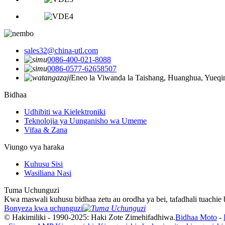
sales32@china-utl.com
0086-400-021-8088
0086-0577-62658507
Eneo la Viwanda la Taishang, Huanghua, Yueqi
Bidhaa
Udhibiti wa Kielektroniki
Teknolojia ya Uunganisho wa Umeme
Vifaa & Zana
Viungo vya haraka
Kuhusu Sisi
Wasiliana Nasi
Tuma Uchunguzi
Kwa maswali kuhusu bidhaa zetu au orodha ya bei, tafadhali tuachie 
Bonyeza kwa uchunguzi
© Hakimiliki - 1990-2025: Haki Zote Zimehifadhiwa.
Bidhaa Moto
-