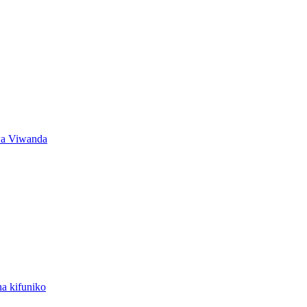
wa Viwanda
na kifuniko