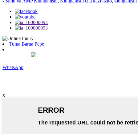
-
Simu ya AMP
Kiunganishi
,
Kiunganishi cha kazi nzito
,
kiunganishi
Tuma Barua Pepe
WhatsApp
x