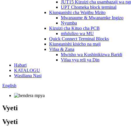
JUT15 Kizuizi cha usambazaji wa ng
UPT Chomeka block terminal
Kiunganishi cha Wajibu Mzito
Mwanaume & Mwanamke Ingizo
Nyumba
Kizuizi cha Kituo cha PCB
mfululizo wa MU
Quick Connect Terminal Blocks
Kiunganishi kisicho na maji
Vifaa & Zana
Mwisho wa Kushinikizwa Baridi
Vifaa vya reli ya Din
Habari
KATALOGU
Wasiliana Nasi
English
Vyeti
Vyeti