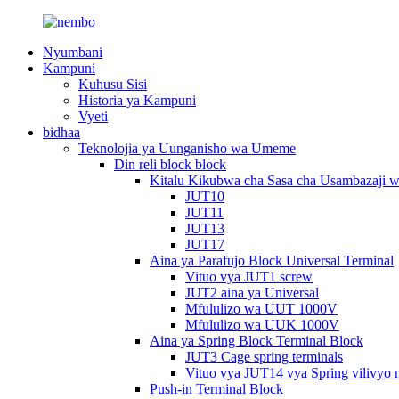
Nyumbani
Kampuni
Kuhusu Sisi
Historia ya Kampuni
Vyeti
bidhaa
Teknolojia ya Uunganisho wa Umeme
Din reli block block
Kitalu Kikubwa cha Sasa cha Usambazaji 
JUT10
JUT11
JUT13
JUT17
Aina ya Parafujo Block Universal Terminal
Vituo vya JUT1 screw
JUT2 aina ya Universal
Mfululizo wa UUT 1000V
Mfululizo wa UUK 1000V
Aina ya Spring Block Terminal Block
JUT3 Cage spring terminals
Vituo vya JUT14 vya Spring vilivyo 
Push-in Terminal Block