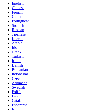
English
Chinese
French
German
Portuguese
Spanish
Russian
Japanese
Korean
Arabic
Irish
Greek
Turkish
Italian
Danish
Romanian
Indonesian
Czech
Afrikaans
Swedish
Polish
Basque
Catalan
Esperanto
Hindi