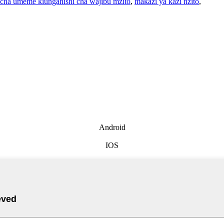
 cha umeme kiunganishi cha wajibu mzito
,
makazi ya kazi nzito
,
Android
IOS