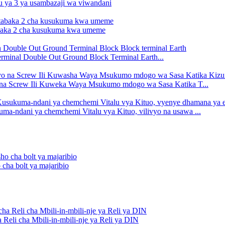
u ya 3 ya usambazaji wa viwandani
abaka 2 cha kusukuma kwa umeme
rminal Double Out Ground Block Terminal Earth...
 na Screw Ili Kuweka Waya Msukumo mdogo wa Sasa Katika T...
a-ndani ya chemchemi Vitalu vya Kituo, vilivyo na usawa ...
cha bolt ya majaribio
Reli cha Mbili-in-mbili-nje ya Reli ya DIN