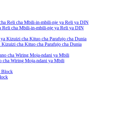
Reli cha Mbili-in-mbili-nje ya Reli ya DIN
Kizuizi cha Kituo cha Parafujo cha Dunia
 cha Wiring Moja-ndani ya Mbili
lock