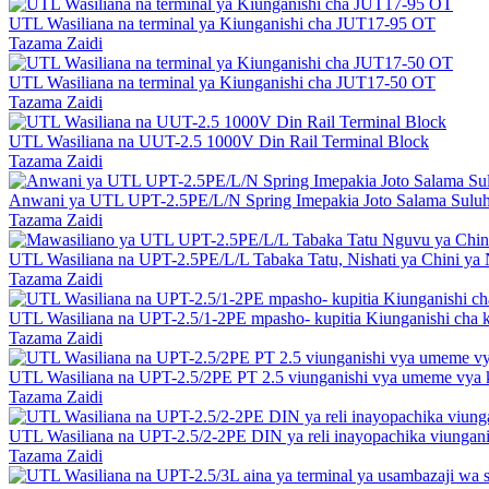
UTL Wasiliana na terminal ya Kiunganishi cha JUT17-95 OT
Tazama Zaidi
UTL Wasiliana na terminal ya Kiunganishi cha JUT17-50 OT
Tazama Zaidi
UTL Wasiliana na UUT-2.5 1000V Din Rail Terminal Block
Tazama Zaidi
Anwani ya UTL UPT-2.5PE/L/N Spring Imepakia Joto Salama Suluhish
Tazama Zaidi
UTL Wasiliana na UPT-2.5PE/L/L Tabaka Tatu, Nishati ya Chini ya 
Tazama Zaidi
UTL Wasiliana na UPT-2.5/1-2PE mpasho- kupitia Kiunganishi cha 
Tazama Zaidi
UTL Wasiliana na UPT-2.5/2PE PT 2.5 viunganishi vya umeme vya ku
Tazama Zaidi
UTL Wasiliana na UPT-2.5/2-2PE DIN ya reli inayopachika viunganis
Tazama Zaidi