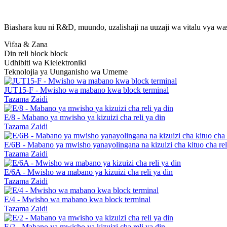
Biashara kuu ni R&D, muundo, uzalishaji na uuzaji wa vitalu vya was
Vifaa & Zana
Din reli block block
Udhibiti wa Kielektroniki
Teknolojia ya Uunganisho wa Umeme
JUT15-F - Mwisho wa mabano kwa block terminal
Tazama Zaidi
E/8 - Mabano ya mwisho ya kizuizi cha reli ya din
Tazama Zaidi
E/6B - Mabano ya mwisho yanayolingana na kizuizi cha kituo cha rel
Tazama Zaidi
E/6A - Mwisho wa mabano ya kizuizi cha reli ya din
Tazama Zaidi
E/4 - Mwisho wa mabano kwa block terminal
Tazama Zaidi
E/2 - Mabano ya mwisho ya kizuizi cha reli ya din