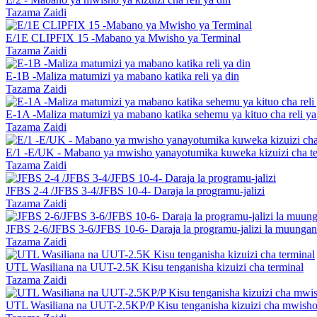
Tazama Zaidi
E/1E CLIPFIX 15 -Mabano ya Mwisho ya Terminal
Tazama Zaidi
E-1B -Maliza matumizi ya mabano katika reli ya din
Tazama Zaidi
E-1A -Maliza matumizi ya mabano katika sehemu ya kituo cha reli ya
Tazama Zaidi
E/1 -E/UK - Mabano ya mwisho yanayotumika kuweka kizuizi cha te
Tazama Zaidi
JFBS 2-4 /JFBS 3-4/JFBS 10-4- Daraja la programu-jalizi
Tazama Zaidi
JFBS 2-6/JFBS 3-6/JFBS 10-6- Daraja la programu-jalizi la muungan
Tazama Zaidi
UTL Wasiliana na UUT-2.5K Kisu tenganisha kizuizi cha terminal
Tazama Zaidi
UTL Wasiliana na UUT-2.5KP/P Kisu tenganisha kizuizi cha mwisho 