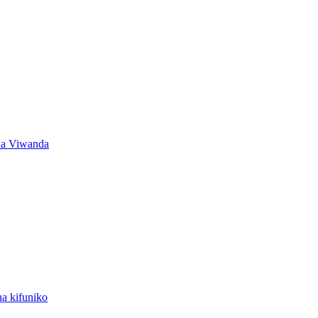
wa Viwanda
na kifuniko