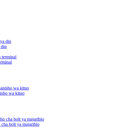
 din
rminal
isho wa kituo
cha bolt ya majaribio