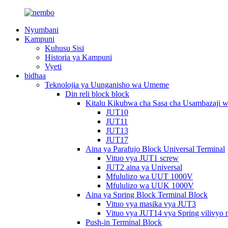
Nyumbani
Kampuni
Kuhusu Sisi
Historia ya Kampuni
Vyeti
bidhaa
Teknolojia ya Uunganisho wa Umeme
Din reli block block
Kitalu Kikubwa cha Sasa cha Usambazaji 
JUT10
JUT11
JUT13
JUT17
Aina ya Parafujo Block Universal Terminal
Vituo vya JUT1 screw
JUT2 aina ya Universal
Mfululizo wa UUT 1000V
Mfululizo wa UUK 1000V
Aina ya Spring Block Terminal Block
Vituo vya masika vya JUT3
Vituo vya JUT14 vya Spring vilivyo 
Push-in Terminal Block