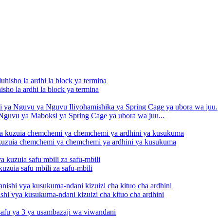
o la ardhi la block ya termina
Nguvu ya Maboksi ya Spring Cage ya ubora wa juu...
kuzuia chemchemi ya chemchemi ya ardhini ya kusukuma
zuia safu mbili za safu-mbili
hi vya kusukuma-ndani kizuizi cha kituo cha ardhini