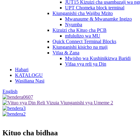
JUT15 Kizuizi cha usambazaji wa ng
UPT Chomeka block terminal
Kiunganishi cha Wajibu Mzito
Mwanaume & Mwanamke Ingizo
Nyumba
Kizuizi cha Kituo cha PCB
mfululizo wa MU
Quick Connect Terminal Blocks
Kiunganishi kisicho na maji
Vifaa & Zana
Mwisho wa Kushinikizwa Baridi
Vifaa vya reli ya Din
Habari
KATALOGU
Wasiliana Nasi
English
Kituo cha bidhaa