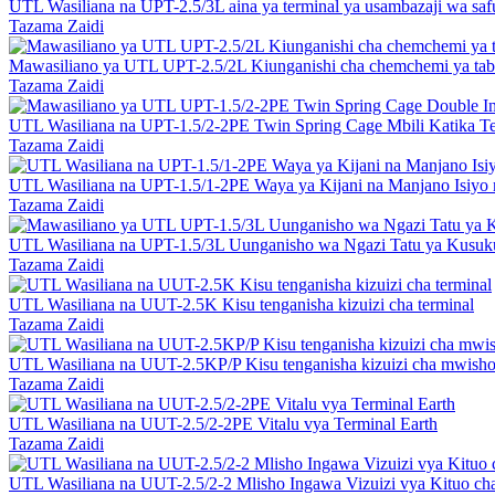
UTL Wasiliana na UPT-2.5/3L aina ya terminal ya usambazaji wa saf
Tazama Zaidi
Mawasiliano ya UTL UPT-2.5/2L Kiunganishi cha chemchemi ya t
Tazama Zaidi
UTL Wasiliana na UPT-1.5/2-2PE Twin Spring Cage Mbili Katika Te
Tazama Zaidi
UTL Wasiliana na UPT-1.5/1-2PE Waya ya Kijani na Manjano Isiyo
Tazama Zaidi
UTL Wasiliana na UPT-1.5/3L Uunganisho wa Ngazi Tatu ya Kusukum
Tazama Zaidi
UTL Wasiliana na UUT-2.5K Kisu tenganisha kizuizi cha terminal
Tazama Zaidi
UTL Wasiliana na UUT-2.5KP/P Kisu tenganisha kizuizi cha mwisho 
Tazama Zaidi
UTL Wasiliana na UUT-2.5/2-2PE Vitalu vya Terminal Earth
Tazama Zaidi
UTL Wasiliana na UUT-2.5/2-2 Mlisho Ingawa Vizuizi vya Kituo cha 