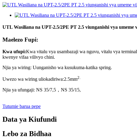
UTL Wasiliana na UPT-2.5/2PE PT 2.5 viunganishi vya umeme vya
Maelezo Fupi:
Kwa ufupi
:
Kwa vitalu vya usambazaji wa nguvu, vitalu vya termin
kwenye vifaa vilivyo chini.
Njia ya wiring: Uunganisho wa kusukuma-katika spring.
2
.
Uwezo wa wiring uliokadiriwa:
2.5
mm
Njia ya ufungaji: NS 35/7,5，NS 35/15
,
Tutumie barua pepe
Data ya Kiufundi
Lebo za Bidhaa