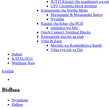
JUT15 Kizuizi cha usambazaji wa ng
UPT Chomeka block terminal
Kiunganishi cha Wajibu Mzito
Mwanaume & Mwanamke Ingizo
Nyumba
Kizuizi cha Kituo cha PCB
mfululizo wa MU
Quick Connect Terminal Blocks
Kiunganishi kisicho na maji
Vifaa & Zana
Mwisho wa Kushinikizwa Baridi
Vifaa vya reli ya Din
Habari
KATALOGU
Wasiliana Nasi
English
Bidhaa
Nyumbani
Bidhaa