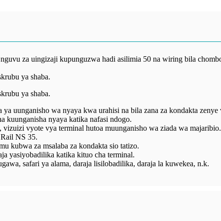
nguvu za uingizaji kupunguzwa hadi asilimia 50 na wiring bila chom
skrubu ya shaba.
skrubu ya shaba.
 ya uunganisho wa nyaya kwa urahisi na bila zana za kondakta zenye v
kuunganisha nyaya katika nafasi ndogo.
, vizuizi vyote vya terminal hutoa muunganisho wa ziada wa majaribio.
Rail NS 35.
u kubwa za msalaba za kondakta sio tatizo.
asiyobadilika katika kituo cha terminal.
awa, safari ya alama, daraja lisilobadilika, daraja la kuwekea, n.k.