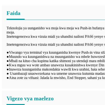
Faida
Teknolojia ya uunganisho wa moja kwa moja wa Push-in hufanya 
moja.
Imetengenezwa kwa vizuia miali ya uhandisi nailoni PA66 yenye 
Imetengenezwa kwa vizuia miali ya uhandisi nailoni PA66 yenye 
●Viwango vya terminal vya kuunganisha kwenye Push-in vina sifa
●Muundo wa kuunganishwa na muunganisho wa mbele huwezesha 
●Mbali na kituo cha kupima katika shimoni ya utendaji mara mbili
●Kwa mguu wa wote ambao unaweza kusakinishwa kwenye Din 
●Inaweza kuunganisha makondakta wawili kwa urahisi, hata sehem
● Usambazaji unaowezekana wa umeme unaweza kutumia madaraja y
●Aina zote za vifuasi: Jalada la mwisho, End Stopper, sahani ya kug
Vigezo vya maelezo