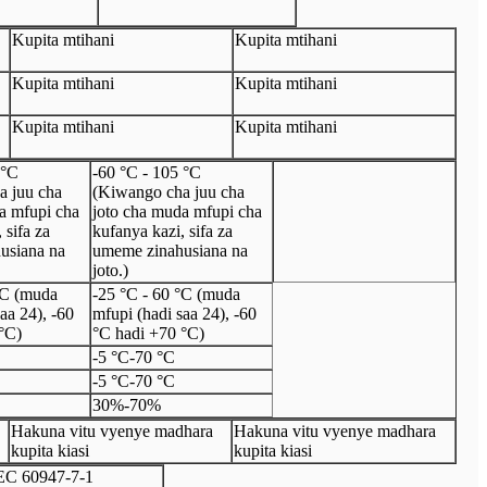
Kupita mtihani
Kupita mtihani
Kupita mtihani
Kupita mtihani
Kupita mtihani
Kupita mtihani
 °C
-60 °C - 105 °C
a juu cha
(Kiwango cha juu cha
a mfupi cha
joto cha muda mfupi cha
 sifa za
kufanya kazi, sifa za
usiana na
umeme zinahusiana na
joto.)
°C (muda
-25 °C - 60 °C (muda
aa 24), -60
mfupi (hadi saa 24), -60
°C)
°C hadi +70 °C)
-5 °C
-
70 °C
-5 °C
-
70 °C
30%
-
70%
Hakuna vitu vyenye madhara
Hakuna vitu vyenye madhara
kupita kiasi
kupita kiasi
EC 60947
-
7
-
1