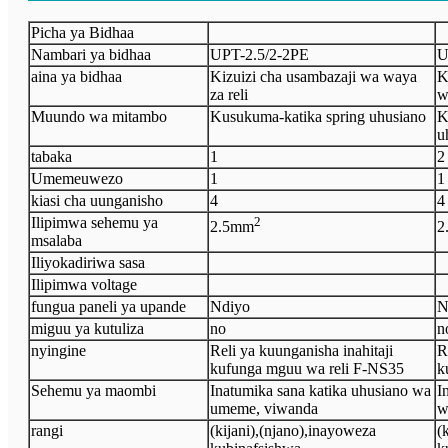
Picha ya Bidhaa
Nambari ya bidhaa
UPT-
2.5/2-2PE
U
aina ya bidhaa
Kizuizi cha usambazaji wa waya
K
za reli
w
Muundo wa mitambo
Kusukuma-katika spring uhusiano
K
u
tabaka
1
2
Umeme
uwezo
1
1
kiasi cha uunganisho
4
4
Ilipimwa sehemu ya
2
2.5
mm
2
msalaba
Iliyokadiriwa sasa
Ilipimwa voltage
fungua paneli ya upande
Ndiyo
N
miguu ya kutuliza
no
n
nyingine
Reli ya kuunganisha inahitaji
R
kufunga mguu wa reli F-NS35
k
Sehemu ya maombi
Inatumika sana katika uhusiano wa
I
umeme, viwanda
w
rangi
(kijani)
,
(njano)
,
inayoweza
(