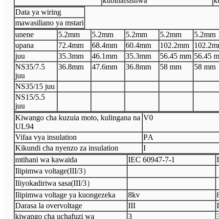
kubinafsishwa
k
Data ya wiring
mawasiliano ya mstari
unene
5.2
mm
5.2
mm
5.2
mm
5.2
mm
5.2
mm
upana
72.4
mm
68.4
mm
60.4
mm
102.2mm
102.2
juu
35.3
mm
46.1
mm
35.3
mm
56.45 mm
56.45 
N
S35/7.5
36.8
mm
47.6
mm
36.8
mm
58 mm
58 mm
juu
N
S35/15 juu
N
S15/5.5
juu
Kiwango cha kuzuia moto, kulingana na
V
0
UL94
Vifaa vya insulation
P
A
Kikundi cha nyenzo za insulation
I
mtihani wa kawaida
I
EC 60947
-
7
-
1
I
Ilipimwa voltage
(
III
/3
）
Iliyokadiriwa sasa
(
III
/3
）
Ilipimwa voltage ya kuongezeka
8
kv
Darasa la overvoltage
III
I
kiwango cha uchafuzi wa
3