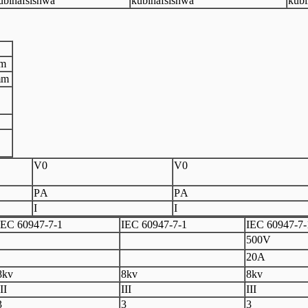
ubinafsishwa
kubinafsishwa
kubi
mm
mm
V
0
V
0
P
A
P
A
I
I
EC 60947
-
7
-
1
I
EC 60947
-
7
-
1
I
EC 60947
-
7
-
500V
20A
8kv
8kv
8kv
II
III
III
3
3
3