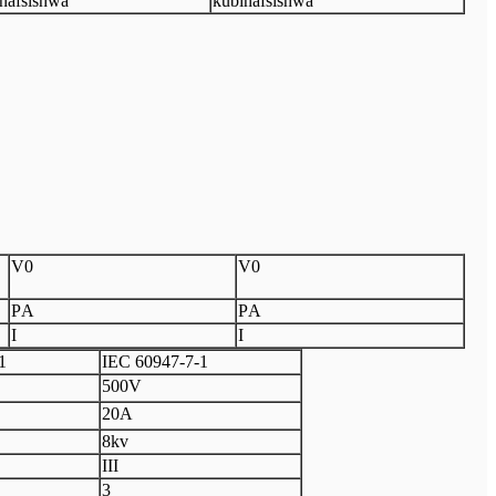
nafsishwa
kubinafsishwa
V
0
V
0
P
A
P
A
I
I
1
I
EC 60947
-
7
-
1
500V
20A
8kv
III
3