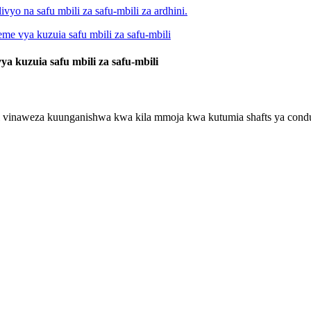
 kuzuia safu mbili za safu-mbili
al vinaweza kuunganishwa kwa kila mmoja kwa kutumia shafts ya cond