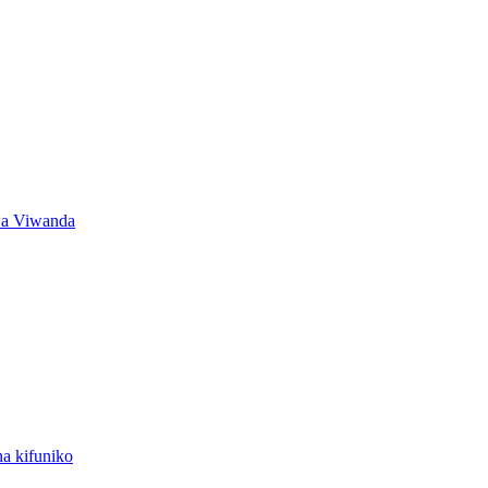
wa Viwanda
na kifuniko