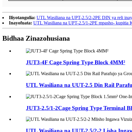
Iliyotangulia:
UTL Wasiliana na UPT-2.5/2-2PE DIN ya reli inayo
Inayofuata:
UTL Wasiliana na UPT-2.5/1-2PE mpasho- kupitia K
Bidhaa Zinazohusiana
JUT3-4F Cage Spring Type Block 4MM²
UTL Wasiliana na UUT-2.5 Din Rail Parafuj
JUT3-2.5/1-2Cage Spring Type Terminal Blo
UTL Wasiliana na UUT-2.5/2-2 Lisha Ingawa