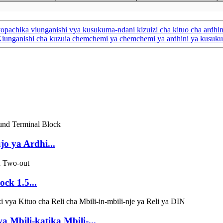
pachika viunganishi vya kusukuma-ndani kizuizi cha kituo cha ardhin
iunganishi cha kuzuia chemchemi ya chemchemi ya ardhini ya kusuk
o ya Ardhi...
ck 1.5...
 Mbili-katika Mbili-...