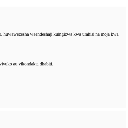
bo, huwawezesha waendeshaji kuingizwa kwa urahisi na moja kwa
ivuko au vikondakta dhabiti.