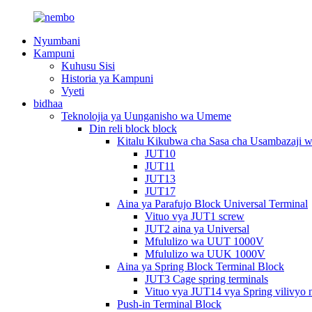
Nyumbani
Kampuni
Kuhusu Sisi
Historia ya Kampuni
Vyeti
bidhaa
Teknolojia ya Uunganisho wa Umeme
Din reli block block
Kitalu Kikubwa cha Sasa cha Usambazaji 
JUT10
JUT11
JUT13
JUT17
Aina ya Parafujo Block Universal Terminal
Vituo vya JUT1 screw
JUT2 aina ya Universal
Mfululizo wa UUT 1000V
Mfululizo wa UUK 1000V
Aina ya Spring Block Terminal Block
JUT3 Cage spring terminals
Vituo vya JUT14 vya Spring vilivyo 
Push-in Terminal Block