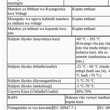
mazingira
Matokeo ya Mtihani wa Kuongezeka
Kupita mtihani
kwa Voltage
Mzunguko wa nguvu huhimili matokeo
Kupita mtihani
ya mtihani wa voltage
Matokeo ya mtihani wa kupanda kwa
Kupita mtihani
joto
Halijoto iliyoko (inayofanya kazi)
-60 °C - 105 °C
(Kiwango cha juu ch
joto cha muda mfupi 
kufanya kazi, sifa za
umeme zinahusiana n
joto.)
Halijoto iliyoko (hifadhi/usafiri)
-25 °C - 60 °C (muda
mfupi (hadi saa 24), -
°C hadi +70 °C)
Halijoto iliyoko (iliyounganishwa)
-5 °C
-
70 °C
Halijoto iliyoko (utekelezaji)
-5 °C
-
70 °C
Unyevu Kiasi (Uhifadhi/Usafiri)
30%
-
70%
Ro
HS
Hakuna vitu vyenye madhar
kupita kiasi
Viunganisho ni vya kawaida
I
EC 60947
-
7
-
1
I
EC 60