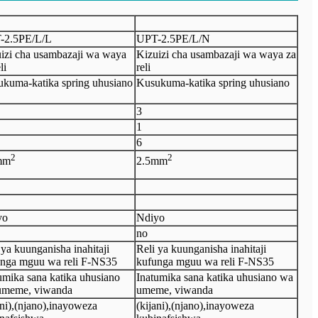
-2.5PE/L/L
UPT-2.5PE/L/N
izi cha usambazaji wa waya
Kizuizi cha usambazaji wa waya za
li
reli
kuma-katika spring uhusiano
Kusukuma-katika spring uhusiano
3
1
6
2
2
mm
2.5
mm
yo
Ndiyo
no
 ya kuunganisha inahitaji
Reli ya kuunganisha inahitaji
nga mguu wa reli F-NS35
kufunga mguu wa reli F-NS35
umika sana katika uhusiano
Inatumika sana katika uhusiano wa
umeme, viwanda
umeme, viwanda
ni)
,
(njano)
,
inayoweza
(kijani)
,
(njano)
,
inayoweza