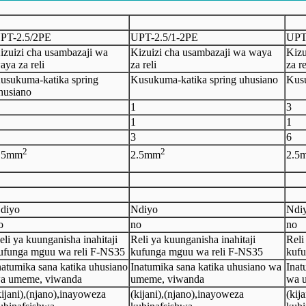
PT-
2.5
/2
PE
UPT-
2.5
/
1-
2
PE
UPT
izuizi cha usambazaji wa
Kizuizi cha usambazaji wa waya
Kizu
aya za reli
za reli
za re
usukuma-katika spring
Kusukuma-katika spring uhusiano
Kusu
husiano
1
3
1
1
3
6
2
2
.5
mm
2.5
mm
2.5
diyo
Ndiyo
Ndi
o
no
no
eli ya kuunganisha inahitaji
Reli ya kuunganisha inahitaji
Reli
ufunga mguu wa reli F-NS35
kufunga mguu wa reli F-NS35
kufu
natumika sana katika uhusiano
Inatumika sana katika uhusiano wa
Inat
a umeme, viwanda
umeme, viwanda
wa 
kijani)
,
(njano)
,
inayoweza
(kijani)
,
(njano)
,
inayoweza
(kija