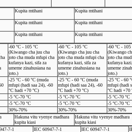
Kupita mtihani
Kupita mtihani
Kupita mtihani
Kupita mtihani
Kupita mtihani
Kupita mtihani
-60 °C - 105 °C
-60 °C - 105 °C
-60 °C - 105
a
(Kiwango cha juu cha
(Kiwango cha juu cha
(Kiwango ch
cha
joto cha muda mfupi cha
joto cha muda mfupi cha
joto cha mud
kufanya kazi, sifa za
kufanya kazi, sifa za
kufanya kazi,
a
umeme zinahusiana na
umeme zinahusiana na
umeme zinah
joto.)
joto.)
joto.)
-25 °C - 60 °C (muda
-25 °C - 60 °C (muda
-25 °C - 60 
60
mfupi (hadi saa 24), -60
mfupi (hadi saa 24), -60
mfupi (hadi s
°C hadi +70 °C)
°C hadi +70 °C)
°C hadi +70 
-5 °C
-
70 °C
-5 °C
-
70 °C
-5 °C
-
70 °C
-5 °C
-
70 °C
-5 °C
-
70 °C
-5 °C
-
70 °C
30%
-
70%
30%
-
70%
30%
-
70%
a
Hakuna vitu vyenye madhara
Hakuna vitu vyenye madhara
kupita kiasi
kupita kiasi
947
-
7
-
1
I
EC 60947
-
7
-
1
I
EC 60947
-
7
-
1
I