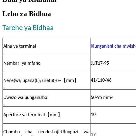
Lebo za Bidhaa
Tarehe ya Bidhaa
Aina ya terminal
Kiunganishi cha mwish
Nambari ya mfano
JUT17-95
【
】
41/110/46
Nene(w); upana(L); urefu(H)–
mm
²
Uwezo wa uunganisho
50-95 mm
【
】
10
Aperture ya terminal
mm
Chombo cha uendeshaji:Ufunguzi wa
17