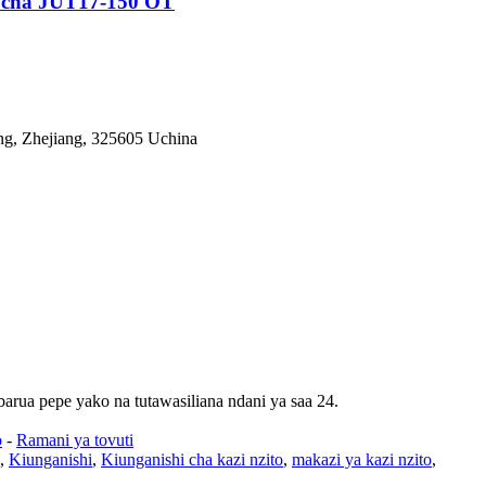
i cha JUT17-150 OT
ng, Zhejiang, 325605 Uchina
barua pepe yako na tutawasiliana ndani ya saa 24.
o
-
Ramani ya tovuti
,
Kiunganishi
,
Kiunganishi cha kazi nzito
,
makazi ya kazi nzito
,