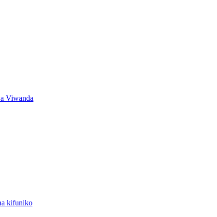
wa Viwanda
na kifuniko