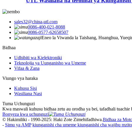
UTL Wasiliana na terminal ya Kiunganish
sales32@china-utl.com
0086-400-021-8088
0086-0577-62658507
Eneo la Viwanda la Taishang, Huanghua, Yueqi
Bidhaa
Udhibiti wa Kielektroniki
Teknolojia ya Uunganisho wa Umeme
Vifaa & Zana
Viungo vya haraka
Kuhusu Sisi
Wasiliana Nasi
Tuma Uchunguzi
Kwa maswali kuhusu bidhaa zetu au orodha ya bei, tafadhali tuachie 
Bonyeza kwa uchunguzi
© Hakimiliki - 1990-2025: Haki Zote Zimehifadhiwa.
Bidhaa za Mot
-
Simu ya AMP
kiunganishi cha umeme kiunganishi cha wajibu mzito