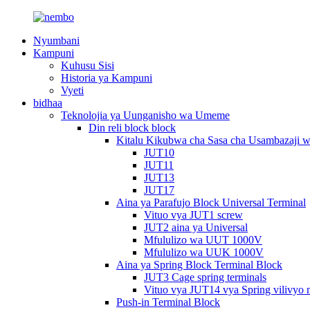
Nyumbani
Kampuni
Kuhusu Sisi
Historia ya Kampuni
Vyeti
bidhaa
Teknolojia ya Uunganisho wa Umeme
Din reli block block
Kitalu Kikubwa cha Sasa cha Usambazaji 
JUT10
JUT11
JUT13
JUT17
Aina ya Parafujo Block Universal Terminal
Vituo vya JUT1 screw
JUT2 aina ya Universal
Mfululizo wa UUT 1000V
Mfululizo wa UUK 1000V
Aina ya Spring Block Terminal Block
JUT3 Cage spring terminals
Vituo vya JUT14 vya Spring vilivyo 
Push-in Terminal Block