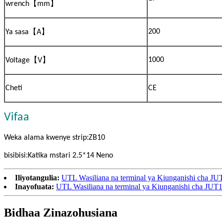
【
】
wrench
mm
【
】
200
Ya sasa
A
【
】
1000
Voltage
V
Cheti
CE
Vifaa
:
Weka alama kwenye strip
ZB10
:
bisibisi
Katika mstari 2.5*14 Neno
Iliyotangulia:
UTL Wasiliana na terminal ya Kiunganishi cha J
Inayofuata:
UTL Wasiliana na terminal ya Kiunganishi cha JU
Bidhaa Zinazohusiana