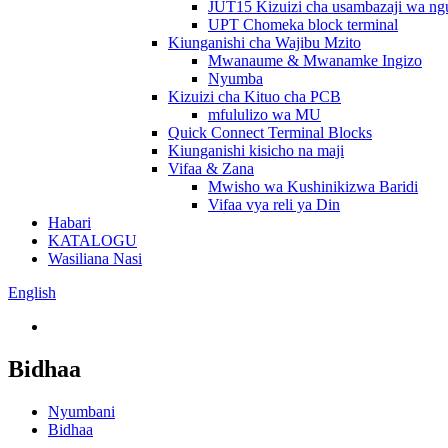
JUT15 Kizuizi cha usambazaji wa ng
UPT Chomeka block terminal
Kiunganishi cha Wajibu Mzito
Mwanaume & Mwanamke Ingizo
Nyumba
Kizuizi cha Kituo cha PCB
mfululizo wa MU
Quick Connect Terminal Blocks
Kiunganishi kisicho na maji
Vifaa & Zana
Mwisho wa Kushinikizwa Baridi
Vifaa vya reli ya Din
Habari
KATALOGU
Wasiliana Nasi
English
Bidhaa
Nyumbani
Bidhaa