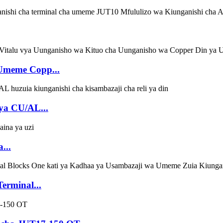
meme Copp...
 ya CU/AL...
...
erminal...